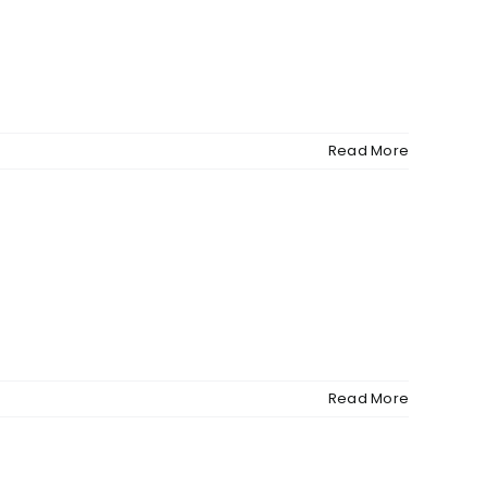
Read More
Read More