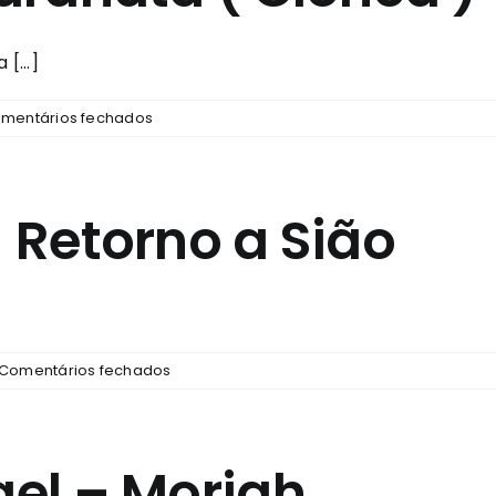
[...]
em
mentários fechados
Egito,
Israel
–
– Retorno a Sião
Maranata
(
Cloned
)
em
Comentários fechados
Londres,
Israel
–
ael – Moriah
Retorno
a