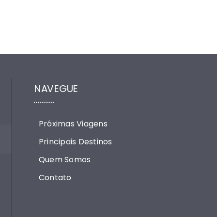
Plenitude
NAVEGUE
Próximas Viagens
Principais Destinos
Quem Somos
Contato