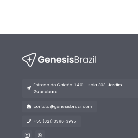
Estrada do Galeão, 1.401 – sala 303, Jardim
Guanabara
contato@genesisbrazil.com
+55 (021) 3396-3995