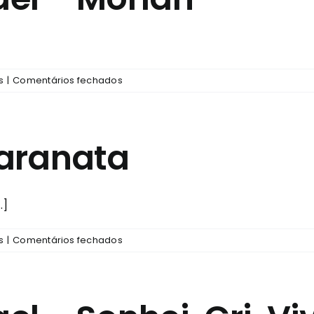
Sião
em
s
|
Comentários fechados
Roma,
Egito,
Israel
Maranata
–
Moriah
.]
em
s
|
Comentários fechados
Egito,
Israel
–
Maranata