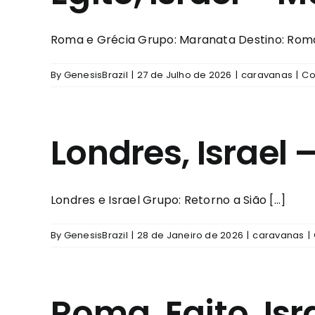
Roma e Grécia Grupo: Maranata Destino: Roma 
By
GenesisBrazil
|
27 de Julho de 2026
|
caravanas
|
Co
Londres, Israel 
Londres e Israel Grupo: Retorno a Sião [...]
By
GenesisBrazil
|
28 de Janeiro de 2026
|
caravanas
|
Roma, Egito, Isr