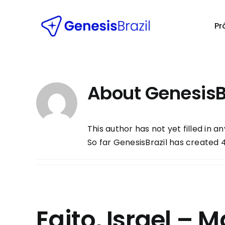
Skip
to
Pr
content
About
GenesisB
This author has not yet filled in an
So far GenesisBrazil has created 4
Egito, Israel – 