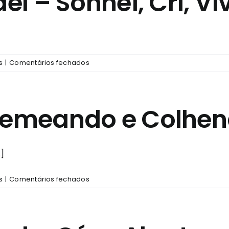
el – Sonhei, Cri, Vi
em
s
|
Comentários fechados
Roma,
Egito,
Israel
 Semeando e Colhe
–
Sonhei,
Cri,
Viverei
]
em
s
|
Comentários fechados
Israel,
Roma
–
Semeando