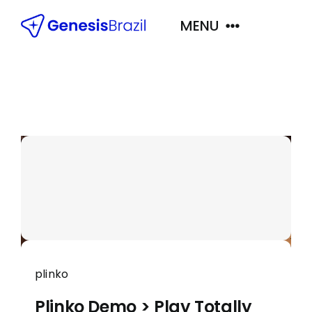
Skip
MENU
to
content
Próximas Viagens
Principais Destinos
Quem Somos
Contato
plinko
Plinko Demo > Play Totally