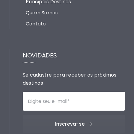
Principais Destinos
Quem Somos
Contato
NOVIDADES
Se cadastre para receber os próximos
destinos
Inscreva-se