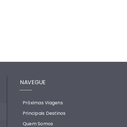
NAVEGUE
Próximas Viagens
Principais Destinos
Quem Somos