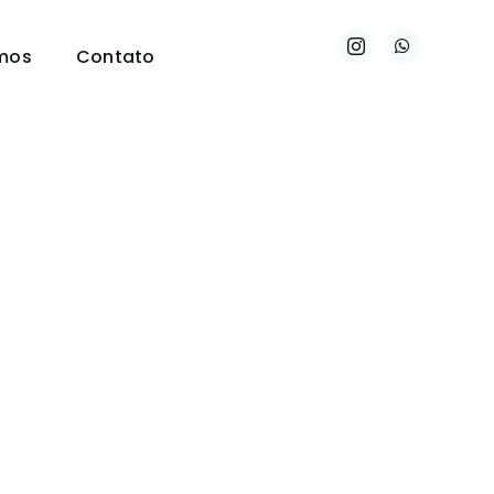
mos
Contato