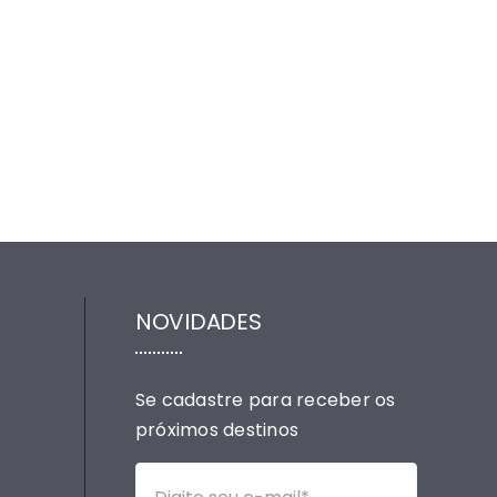
NOVIDADES
Se cadastre para receber os
próximos destinos