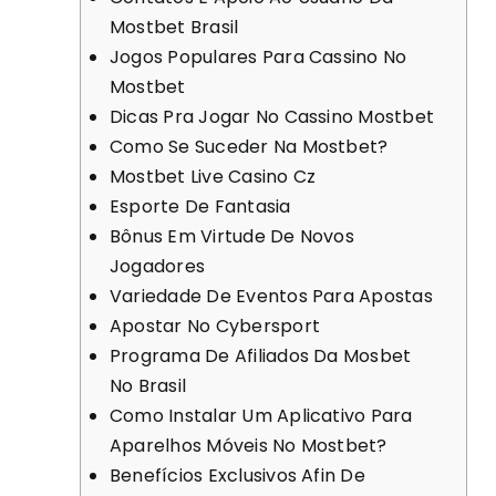
Mostbet Brasil
Jogos Populares Para Cassino No
Mostbet
Dicas Pra Jogar No Cassino Mostbet
Como Se Suceder Na Mostbet?
Mostbet Live Casino Cz
Esporte De Fantasia
Bônus Em Virtude De Novos
Jogadores
Variedade De Eventos Para Apostas
Apostar No Cybersport
Programa De Afiliados Da Mosbet
No Brasil
Como Instalar Um Aplicativo Para
Aparelhos Móveis No Mostbet?
Benefícios Exclusivos Afin De