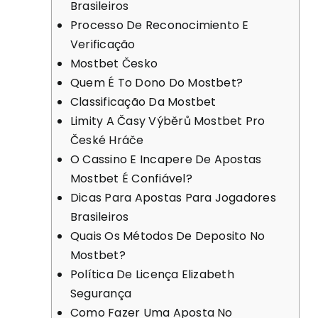
Brasileiros
Processo De Reconocimiento E
Verificação
Mostbet Česko
Quem É To Dono Do Mostbet?
Classificação Da Mostbet
Limity A Časy Výběrů Mostbet Pro
České Hráče
O Cassino E Incapere De Apostas
Mostbet É Confiável?
Dicas Para Apostas Para Jogadores
Brasileiros
Quais Os Métodos De Deposito No
Mostbet?
Política De Licença Elizabeth
Segurança
Como Fazer Uma Aposta No