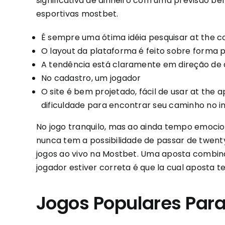
significativa de dinheiro com uma previsão 
esportivas
mostbet
.
É sempre uma ótima idéia pesquisar at the c
O layout da plataforma é feito sobre forma pr
A tendência está claramente em direção de q
No cadastro, um jogador
O site é bem projetado, fácil de usar at the
dificuldade para encontrar seu caminho no in
No jogo tranquilo, mas ao ainda tempo emoci
nunca tem a possibilidade de passar de twent
jogos ao vivo na Mostbet. Uma aposta combin
jogador estiver correta é que la cual aposta t
Jogos Populares Par