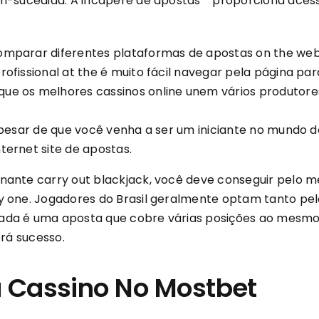
bem-sucedida. A incapere de apostas” “proporciona ace
omparar diferentes plataformas de apostas on the web a
ofissional at the é muito fácil navegar pela página par
ue os melhores cassinos online unem vários produtores
 apesar de que você venha a ser um iniciante no mundo d
ternet site de apostas.
onante carry out blackjack, você deve conseguir pelo 
y one. Jogadores do Brasil geralmente optam tanto pel
ada é uma aposta que cobre várias posições ao mesmo
erá sucesso.
a Cassino No Mostbet