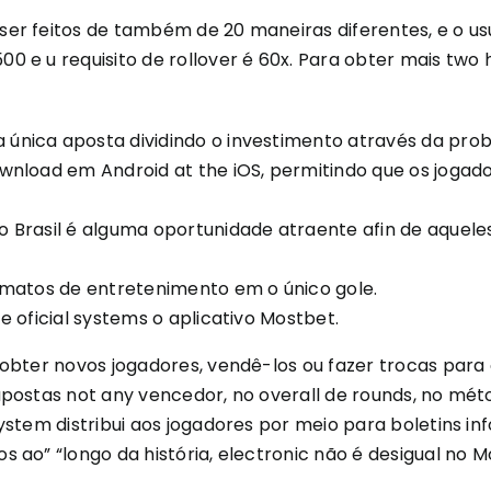
r feitos de também de 20 maneiras diferentes, e o usu
e u requisito de rollover é 60x. Para obter mais two hu
única aposta dividindo o investimento através da proba
ownload em Android at the iOS, permitindo que os joga
o Brasil é alguma oportunidade atraente afin de aque
ormatos de entretenimento em o único gole.
e oficial systems o aplicativo Mostbet.
obter novos jogadores, vendê-los ou fazer trocas para o
ostas not any vencedor, no overall de rounds, no método
ystem distribui aos jogadores por meio para boletins in
 ao” “longo da história, electronic não é desigual no M