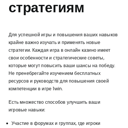
стратегиям
Для успешной игры и повышения ваших навыков
крайне важно изучать и применять новые
стратегии. Каждая игра в онлайн казино имеет
свои особенности и стратегические советы,
которые могут повысить ваши шансы на победу.
Не пренебрегайте изучением бесплатных
ресурсов и руководств для повышения своей
компетенции в игре
1win
.
Есть множество способов улучшить ваши
игровые навыки:
Участие в форумах и группах, где игроки