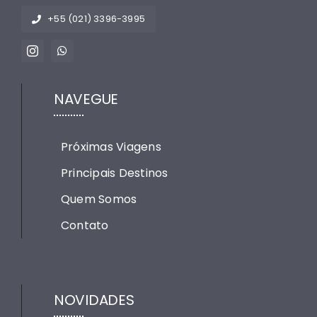
+55 (021) 3396-3995
NAVEGUE
Próximas Viagens
Principais Destinos
Quem Somos
Contato
NOVIDADES