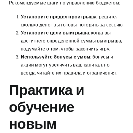
Рекомендуемые шаги по управлению бюджетом:
Установите предел проигрыша
: решите,
сколько денег вы готовы потерять за сессию.
Установите цели выигрыша
: когда вы
достигнете определенной суммы выигрыша,
подумайте о том, чтобы закончить игру.
Используйте бонусы с умом
: бонусы и
акции могут увеличить ваш капитал, но
всегда читайте их правила и ограничения.
Практика и
обучение
новым