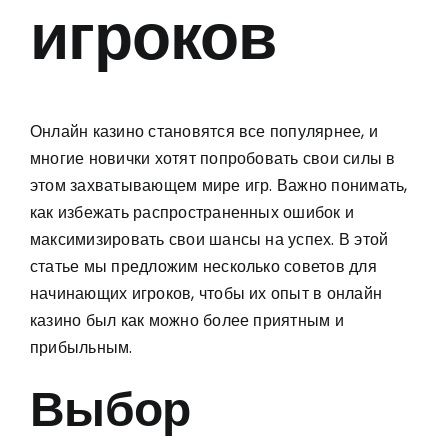
игроков
Онлайн казино становятся все популярнее, и
многие новички хотят попробовать свои силы в
этом захватывающем мире игр. Важно понимать,
как избежать распространенных ошибок и
максимизировать свои шансы на успех. В этой
статье мы предложим несколько советов для
начинающих игроков, чтобы их опыт в онлайн
казино был как можно более приятным и
прибыльным.
Выбор