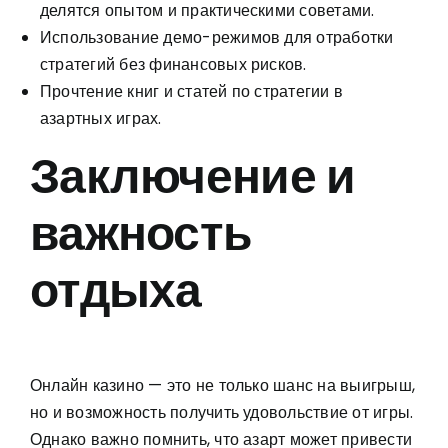
делятся опытом и практическими советами.
Использование демо-режимов для отработки
стратегий без финансовых рисков.
Прочтение книг и статей по стратегии в
азартных играх.
Заключение и
важность
отдыха
Онлайн казино — это не только шанс на выигрыш,
но и возможность получить удовольствие от игры.
Однако важно помнить, что азарт может привести