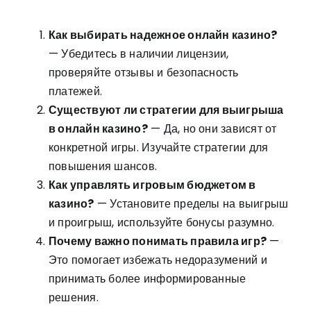
Как выбирать надежное онлайн казино?
— Убедитесь в наличии лицензии,
проверяйте отзывы и безопасность
платежей.
Существуют ли стратегии для выигрыша
в онлайн казино?
— Да, но они зависят от
конкретной игры. Изучайте стратегии для
повышения шансов.
Как управлять игровым бюджетом в
казино?
— Установите пределы на выигрыш
и проигрыш, используйте бонусы разумно.
Почему важно понимать правила игр?
—
Это помогает избежать недоразумений и
принимать более информированные
решения.