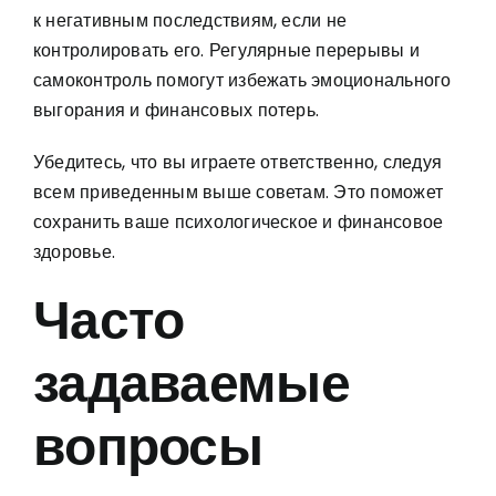
к негативным последствиям, если не
контролировать его. Регулярные перерывы и
самоконтроль помогут избежать эмоционального
выгорания и финансовых потерь.
Убедитесь, что вы играете ответственно, следуя
всем приведенным выше советам. Это поможет
сохранить ваше психологическое и финансовое
здоровье.
Часто
задаваемые
вопросы