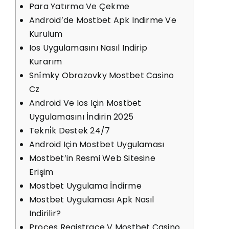
Para Yatırma Ve Çekme
Android’de Mostbet Apk Indirme Ve
Kurulum
Ios Uygulamasını Nasıl Indirip
Kurarım
Snímky Obrazovky Mostbet Casino
Cz
Android Ve Ios Için Mostbet
Uygulamasını İndirin 2025
Tekni̇k Destek 24/7
Android Için Mostbet Uygulaması
Mostbet’in Resmi Web Sitesine
Erişim
Mostbet Uygulama İndirme
Mostbet Uygulaması Apk Nasıl
Indirilir?
Proces Registrace V Mostbet Casino