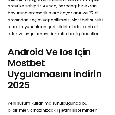
arayüze sahiptir. Ayrıca, herhangi bir ekran
boyutuna otomatik olarak ayarlanır ve 27 dil
arasından seçim yapabilirsiniz. Mostbet sürekli
olarak oyuncuların geri bildirimlerini kontrol
eder ve uygulamayı düzenli olarak günceller.
Android Ve Ios Için
Mostbet
Uygulamasını İndirin
2025
Yeni sürüm kullanıma sunulduğunda bu
bildirimler, cihazınızdaki işletim sisteminden