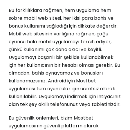
Bu farklılıklara rağmen, hem uygulama hem
sobre mobil web sitesi, her ikisi para bahis ve
bonus kullanımı sağladığı için dikkate değerdir.
Mobil web sitesinin varlığına rağmen, çoğu
oyuncu hala mobil uygulamayı tercih ediyor,
çünkü kullanımı çok daha akıcı ve keyifli.
Uygulamayı başarılı bir şekilde kullanabilmek
için her kullanıcının bir hesabı olması gerekir. Bu
olmadan, bahis oynayamaz ve bonusları
kullanamazsınız. Android için Mostbet
uygulaması tüm oyuncular için ücretsiz olarak
kullanılabilir. Uygulamayı indirmek için ihtiyacınız
olan tek şey akıllı telefonunuz veya tabletinizdir.
Bu güvenlik önlemleri, bizim Mostbet
uygulamasının güvenli platform olarak