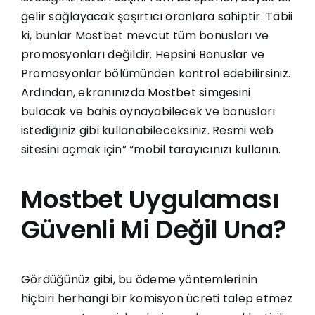
gelir sağlayacak şaşırtıcı oranlara sahiptir. Tabii
ki, bunlar Mostbet mevcut tüm bonusları ve
promosyonları değildir. Hepsini Bonuslar ve
Promosyonlar bölümünden kontrol edebilirsiniz.
Ardından, ekranınızda Mostbet simgesini
bulacak ve bahis oynayabilecek ve bonusları
istediğiniz gibi kullanabileceksiniz. Resmi web
sitesini açmak için” “mobil tarayıcınızı kullanın.
Mostbet Uygulaması
Güvenli Mi Değil Una?
Gördüğünüz gibi, bu ödeme yöntemlerinin
hiçbiri herhangi bir komisyon ücreti talep etmez