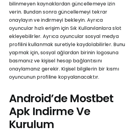
bilinmeyen kaynaklardan güncellemeye izin
verin. Bundan sonra güncellemeyi tekrar
onaylayın ve indirmeyi bekleyin. Ayrıca
oyuncular hızlı erişim için Sık Kullanılanlara slot
ekleyebilirler. Ayrıca oyuncular sosyal medya
profilini kullanmak suretiyle kaydolabilirler. Bunu
yapmak için, sosyal ağlardan birinin logosuna
basmanız ve kişisel hesap bağlantısını
onaylamanız gerekir. Kişisel bilgilerin bir kısmı
oyuncunun profiline kopyalanacaktır.
Android’de Mostbet
Apk Indirme Ve
Kurulum