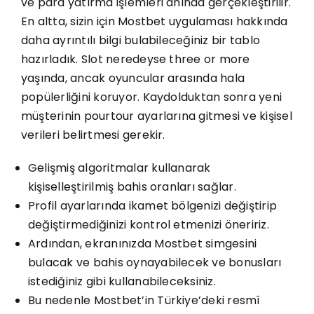
ve para yatırma işlemleri anında gerçekleştirilir.
En altta, sizin için Mostbet uygulaması hakkında
daha ayrıntılı bilgi bulabileceğiniz bir tablo
hazırladık. Slot neredeyse three or more
yaşında, ancak oyuncular arasında hala
popülerliğini koruyor. Kaydolduktan sonra yeni
müşterinin pourtour ayarlarına gitmesi ve kişisel
verileri belirtmesi gerekir.
Gelişmiş algoritmalar kullanarak
kişiselleştirilmiş bahis oranları sağlar.
Profil ayarlarında ikamet bölgenizi değiştirip
değiştirmediğinizi kontrol etmenizi öneririz.
Ardından, ekranınızda Mostbet simgesini
bulacak ve bahis oynayabilecek ve bonusları
istediğiniz gibi kullanabileceksiniz.
Bu nedenle Mostbet’in Türkiye’deki resmî