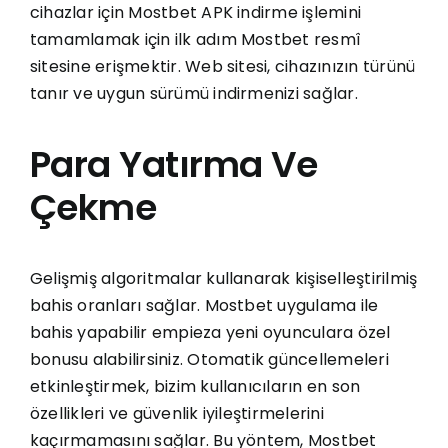
cihazlar için Mostbet APK indirme işlemini
tamamlamak için ilk adım Mostbet resmî
sitesine erişmektir. Web sitesi, cihazınızın türünü
tanır ve uygun sürümü indirmenizi sağlar.
Para Yatırma Ve
Çekme
Gelişmiş algoritmalar kullanarak kişiselleştirilmiş
bahis oranları sağlar. Mostbet uygulama ile
bahis yapabilir empieza yeni oyunculara özel
bonusu alabilirsiniz. Otomatik güncellemeleri
etkinleştirmek, bizim kullanıcıların en son
özellikleri ve güvenlik iyileştirmelerini
kaçırmamasını sağlar. Bu yöntem, Mostbet