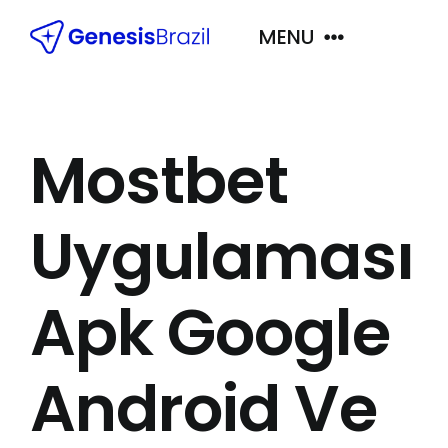
Skip
MENU
to
content
Próximas Viagens
Mostbet
Principais Destinos
Uygulaması
Quem Somos
Apk Google
Contato
Android Ve