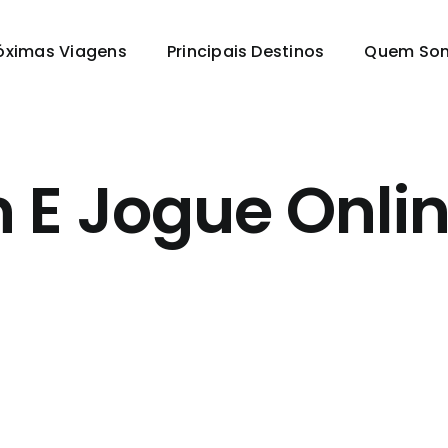
óximas Viagens
Principais Destinos
Quem So
n E Jogue Onli