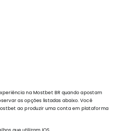
a experiência na Mostbet BR quando apostam
servar as opções listadas abaixo. Você
ostbet ao produzir uma conta em plataforma
lhos que utilizam IOS.