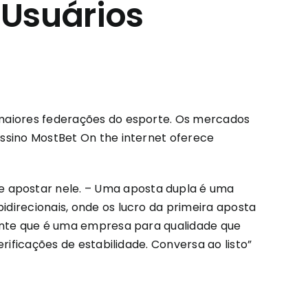
 Usuários
 maiores federações do esporte. Os mercados
assino MostBet On the internet oferece
 apostar nele. – Uma aposta dupla é uma
direcionais, onde os lucro da primeira aposta
mente que é uma empresa para qualidade que
rificações de estabilidade. Conversa ao listo”