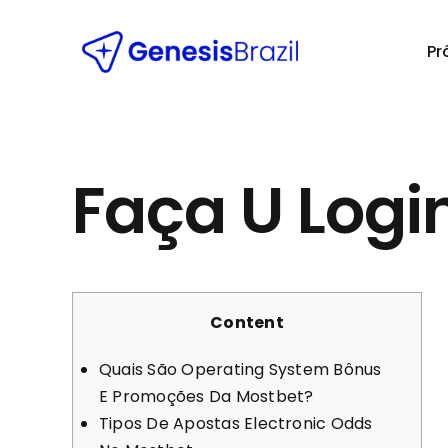
Skip
to
Pr
content
Faça U Logi
Content
Quais São Operating System Bônus
E Promoções Da Mostbet?
Tipos De Apostas Electronic Odds