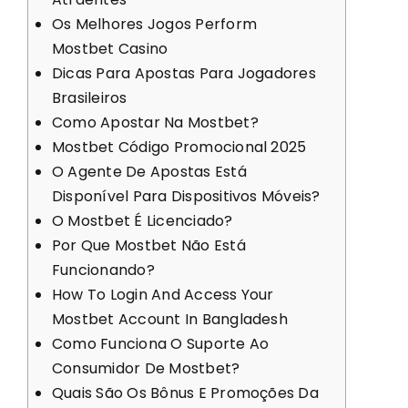
Os Melhores Jogos Perform
Mostbet Casino
Dicas Para Apostas Para Jogadores
Brasileiros
Como Apostar Na Mostbet?
Mostbet Código Promocional 2025
O Agente De Apostas Está
Disponível Para Dispositivos Móveis?
O Mostbet É Licenciado?
Por Que Mostbet Não Está
Funcionando?
How To Login And Access Your
Mostbet Account In Bangladesh
Como Funciona O Suporte Ao
Consumidor De Mostbet?
Quais São Os Bônus E Promoções Da