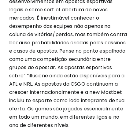
desenvolvimentos em apostas esportivas
legais e some sort of abertura de novos
mercados. É inestimável conhecer o
desempenho das equipes não apenas na
coluna de vitórias/perdas, mas também contra
because probabilidades criadas pelos cassinos
e casas de apostas. Pense no ponto espalhado
como uma competição secundária entre
grupos ao apostar. As apostas esportivas
sobre” “illusione ainda estão disponíveis para a
AFL e NRL. As apostas da CSGO continuam a
crescer internacionalmente e a new Mostbet
incluiu to esporte como lado integrante de tua
oferta. Os games são jogados essencialmente
em todo um mundo, em diferentes ligas e no
ano de diferentes níveis.