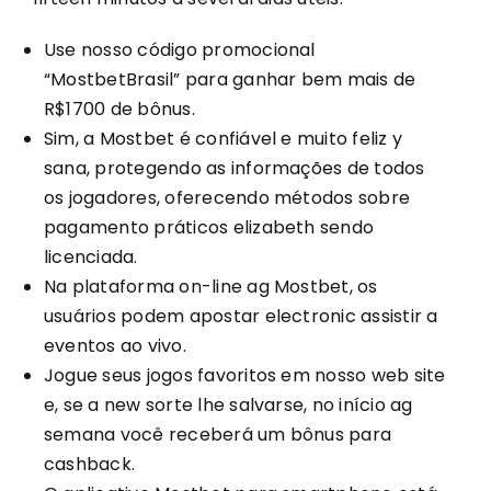
Use nosso código promocional
“MostbetBrasil” para ganhar bem mais de
R$1700 de bônus.
Sim, a Mostbet é confiável e muito feliz y
sana, protegendo as informações de todos
os jogadores, oferecendo métodos sobre
pagamento práticos elizabeth sendo
licenciada.
Na plataforma on-line ag Mostbet, os
usuários podem apostar electronic assistir a
eventos ao vivo.
Jogue seus jogos favoritos em nosso web site
e, se a new sorte lhe salvarse, no início ag
semana você receberá um bônus para
cashback.