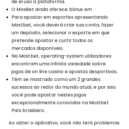
de el uso a plataforma.
O MosBet ainda oferece bônus em
Para apostar em esportes apresentando
Mostbet, você deverá criar sua conta, fazer
um depósito, selecionar o esporte em que
pretende apostar e curtir todos os
mercados disponíveis.
Na Mostbet, operating-system utilizadores
encontram uma infinita variedade sobre
jogos de on line casino e apostas desportivas.
Têm se mostrado como um 2 grandes
sucessos ao redor do mundo atual, e por isso
você pode apostar nestes jogos
excepcionalmente conocidos na Mostbet
País brasileiro.
Ao obter o aplicativo, você não terá problemas