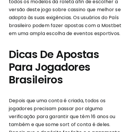
todos os modelos da roleta afin de escolher a
versão deste jogo sobre cassino que melhor se
adapta às suas exigências. Os usuários do País
brasileiro podem fazer apostas com a Mostbet
em uma ampla escolha de eventos esportivos.
Dicas De Apostas
Para Jogadores
Brasileiros
Depois que uma conta é criada, todos os
jogadores precisam passar por alguma
verificação para garantir que têm 16 anos ou
também e que some sort of conta é deles.