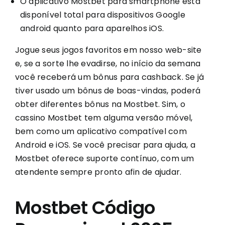
O aplicativo Mostbet para smartphone está
disponível total para dispositivos Google
android quanto para aparelhos iOS.
Jogue seus jogos favoritos em nosso web-site
e, se a sorte lhe evadirse, no início da semana
você receberá um bônus para cashback. Se já
tiver usado um bônus de boas-vindas, poderá
obter diferentes bônus na Mostbet. Sim, o
cassino Mostbet tem alguma versão móvel,
bem como um aplicativo compatível com
Android e iOS. Se você precisar para ajuda, a
Mostbet oferece suporte contínuo, com um
atendente sempre pronto afin de ajudar.
Mostbet Código