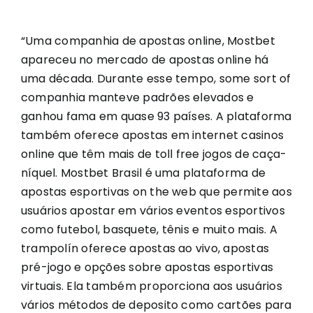
“Uma companhia de apostas online, Mostbet
apareceu no mercado de apostas online há
uma década. Durante esse tempo, some sort of
companhia manteve padrões elevados e
ganhou fama em quase 93 países. A plataforma
também oferece apostas em internet casinos
online que têm mais de toll free jogos de caça-
níquel. Mostbet Brasil é uma plataforma de
apostas esportivas on the web que permite aos
usuários apostar em vários eventos esportivos
como futebol, basquete, tênis e muito mais. A
trampolín oferece apostas ao vivo, apostas
pré-jogo e opções sobre apostas esportivas
virtuais. Ela também proporciona aos usuários
vários métodos de deposito como cartões para