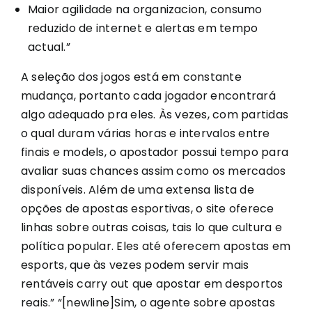
Maior agilidade na organizacion, consumo
reduzido de internet e alertas em tempo
actual.”
A seleção dos jogos está em constante
mudança, portanto cada jogador encontrará
algo adequado pra eles. Às vezes, com partidas
o qual duram várias horas e intervalos entre
finais e models, o apostador possui tempo para
avaliar suas chances assim como os mercados
disponíveis. Além de uma extensa lista de
opções de apostas esportivas, o site oferece
linhas sobre outras coisas, tais lo que cultura e
política popular. Eles até oferecem apostas em
esports, que às vezes podem servir mais
rentáveis carry out que apostar em desportos
reais.” “[newline]Sim, o agente sobre apostas