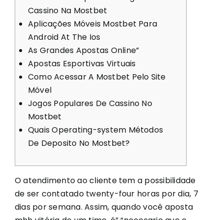
Cassino Na Mostbet
Aplicações Móveis Mostbet Para
Android At The Ios
As Grandes Apostas Online”
Apostas Esportivas Virtuais
Como Acessar A Mostbet Pelo Site
Móvel
Jogos Populares De Cassino No
Mostbet
Quais Operating-system Métodos
De Deposito No Mostbet?
O atendimento ao cliente tem a possibilidade
de ser contatado twenty-four horas por dia, 7
dias por semana. Assim, quando você aposta