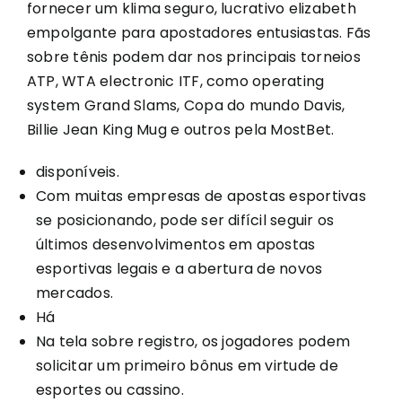
fornecer um klima seguro, lucrativo elizabeth
empolgante para apostadores entusiastas. Fãs
sobre tênis podem dar nos principais torneios
ATP, WTA electronic ITF, como operating
system Grand Slams, Copa do mundo Davis,
Billie Jean King Mug e outros pela MostBet.
disponíveis.
Com muitas empresas de apostas esportivas
se posicionando, pode ser difícil seguir os
últimos desenvolvimentos em apostas
esportivas legais e a abertura de novos
mercados.
Há
Na tela sobre registro, os jogadores podem
solicitar um primeiro bônus em virtude de
esportes ou cassino.