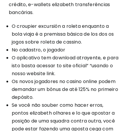
crédito, e-wallets elizabeth transferências
bancárias.
O croupier excursión a roleta enquanto a
bola viaja é a premissa básica de los dos os
jogos sobre roleta de cassino.
No cadastro, o jogador
O aplicativo tem download atrayente, e para
isto basta acessar to site oficial” “usando o
nosso website link.
Os novos jogadores no casino online podem
demandar um bônus de até 125% no primeiro
depósito.
Se você não souber como hacer erros,
pontos elizabeth olhares e lo que apostar a
posição de uma squadra contra outra, você
pode estar fazendo uma aposta cega com