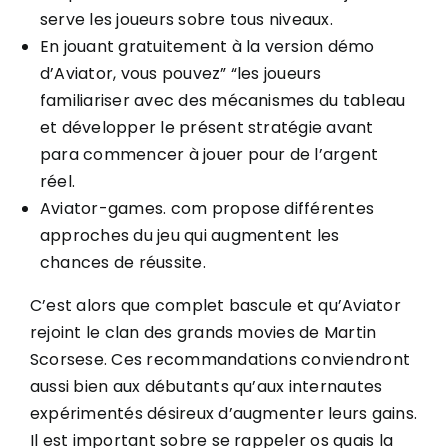
serve les joueurs sobre tous niveaux.
En jouant gratuitement à la version démo
d’Aviator, vous pouvez” “les joueurs
familiariser avec des mécanismes du tableau
et développer le présent stratégie avant
para commencer à jouer pour de l’argent
réel.
Aviator-games. com propose différentes
approches du jeu qui augmentent les
chances de réussite.
C’est alors que complet bascule et qu’Aviator
rejoint le clan des grands movies de Martin
Scorsese. Ces recommandations conviendront
aussi bien aux débutants qu’aux internautes
expérimentés désireux d’augmenter leurs gains.
Il est important sobre se rappeler os quais la