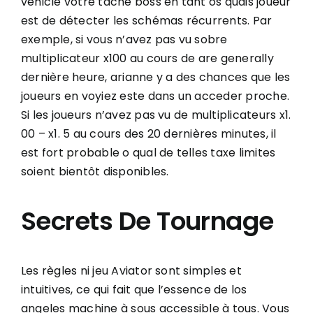
vehicle votre tâche boss en tant os quais joueur
est de détecter les schémas récurrents. Par
exemple, si vous n’avez pas vu sobre
multiplicateur x100 au cours de are generally
dernière heure, arianne y a des chances que les
joueurs en voyiez este dans un acceder proche.
Si les joueurs n’avez pas vu de multiplicateurs x1.
00 – x1. 5 au cours des 20 dernières minutes, il
est fort probable o qual de telles taxe limites
soient bientôt disponibles.
Secrets De Tournage
Les règles ni jeu Aviator sont simples et
intuitives, ce qui fait que l’essence de los
angeles machine à sous accessible à tous. Vous