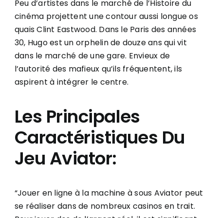
Peu d’artistes dans le marché de l’Histoire du
cinéma projettent une contour aussi longue os
quais Clint Eastwood. Dans le Paris des années
30, Hugo est un orphelin de douze ans qui vit
dans le marché de une gare. Envieux de
l’autorité des mafieux qu’ils fréquentent, ils
aspirent à intégrer le centre.
Les Principales
Caractéristiques Du
Jeu Aviator:
“Jouer en ligne à la machine à sous Aviator peut
se réaliser dans de nombreux casinos en trait.