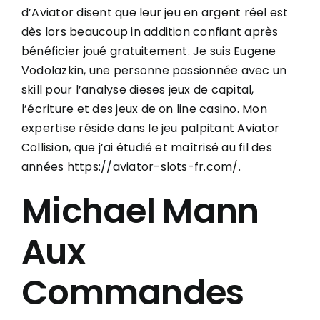
d’Aviator disent que leur jeu en argent réel est
dès lors beaucoup in addition confiant après
bénéficier joué gratuitement. Je suis Eugene
Vodolazkin, une personne passionnée avec un
skill pour l’analyse dieses jeux de capital,
l’écriture et des jeux de on line casino. Mon
expertise réside dans le jeu palpitant Aviator
Collision, que j’ai étudié et maîtrisé au fil des
années
https://aviator-slots-fr.com/
.
Michael Mann
Aux
Commandes