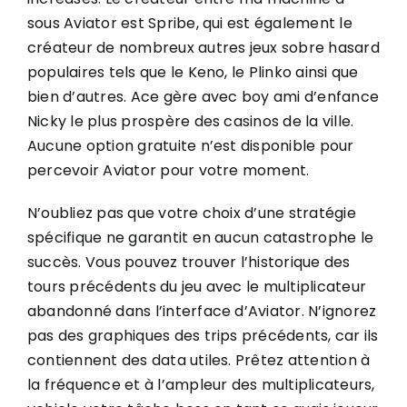
sous Aviator est Spribe, qui est également le
créateur de nombreux autres jeux sobre hasard
populaires tels que le Keno, le Plinko ainsi que
bien d’autres. Ace gère avec boy ami d’enfance
Nicky le plus prospère des casinos de la ville.
Aucune option gratuite n’est disponible pour
percevoir Aviator pour votre moment.
N’oubliez pas que votre choix d’une stratégie
spécifique ne garantit en aucun catastrophe le
succès. Vous pouvez trouver l’historique des
tours précédents du jeu avec le multiplicateur
abandonné dans l’interface d’Aviator. N’ignorez
pas des graphiques des trips précédents, car ils
contiennent des data utiles. Prêtez attention à
la fréquence et à l’ampleur des multiplicateurs,