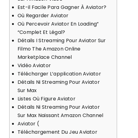
Est-il Facile Para Gagner À Aviator?
Où Regarder Aviator
Où Percevoir Aviator En Loading”
“Complet Et Légal?
Détails I Streaming Pour Aviator Sur
Filmo The Amazon Online
Marketplace Channel
Vidéo Aviator
Télécharger L’application Aviator
Détails Ni Streaming Pour Aviator
Sur Max
Listes Où Figure Aviator
Détails Ni Streaming Pour Aviator
Sur Max Naissant Amazon Channel
Aviator (
Téléchargement Du Jeu Aviator