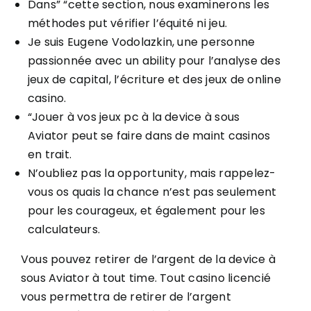
Dans” “cette section, nous examinerons les
méthodes put vérifier l’équité ni jeu.
Je suis Eugene Vodolazkin, une personne
passionnée avec un ability pour l’analyse des
jeux de capital, l’écriture et des jeux de online
casino.
“Jouer à vos jeux pc à la device à sous
Aviator peut se faire dans de maint casinos
en trait.
N’oubliez pas la opportunity, mais rappelez-
vous os quais la chance n’est pas seulement
pour les courageux, et également pour les
calculateurs.
Vous pouvez retirer de l’argent de la device à
sous Aviator à tout time. Tout casino licencié
vous permettra de retirer de l’argent