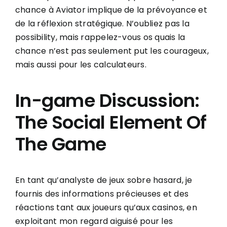
chance à Aviator implique de la prévoyance et
de la réflexion stratégique. N’oubliez pas la
possibility, mais rappelez-vous os quais la
chance n’est pas seulement put les courageux,
mais aussi pour les calculateurs.
In-game Discussion:
The Social Element Of
The Game
En tant qu’analyste de jeux sobre hasard, je
fournis des informations précieuses et des
réactions tant aux joueurs qu’aux casinos, en
exploitant mon regard aiguisé pour les